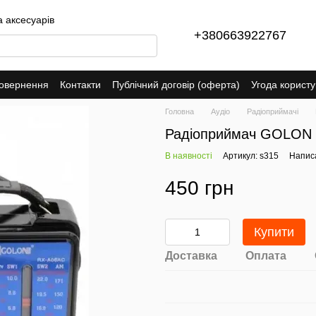
а аксесуарів
+380663922767
повернення
Контакти
Публічний договір (оферта)
Угода корист
Головна
Аудіо
Радіоприймачі
Радіоприймач GOLON R
В наявності
Артикул: s315
Написа
450 грн
Купити
Доставка
Оплата