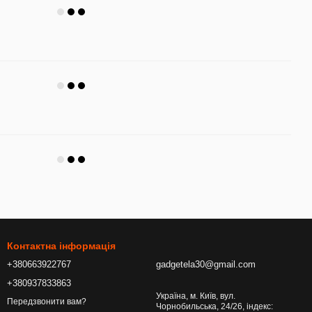
Контактна інформація
+380663922767
gadgetela30@gmail.com
+380937833863
Україна, м. Київ, вул.
Передзвонити вам?
Чорнобильська, 24/26, індекс: