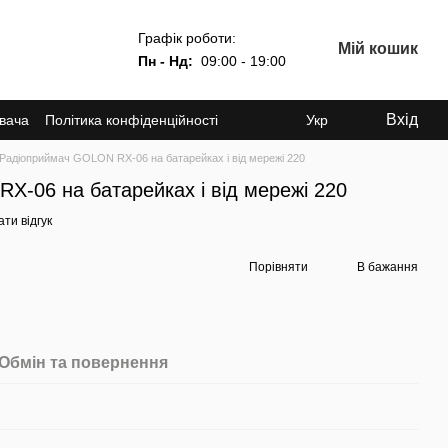
Графік роботи:
Мій кошик
Пн - Нд:
09:00 - 19:00
Вхід
увача
Політика конфіденційності
Укр
Радіоприймач GOLON RX-06 на батарейках і від мережі 220
X-06 на батарейках і від мережі 220
ти відгук
Порівняти
В бажання
Обмін та повернення