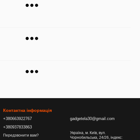
Контактна інформація
+380663922767
gadgetela30@gmail.com
+380937833863
Україна, м. Київ, вул.
Передзвонити вам?
Чорнобильська, 24/26, індекс: