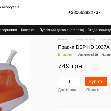
а аксесуарів
+380663922767
повернення
Контакти
Публічний договір (оферта)
Угода корист
Головна
Товари для дому
Праски
Праска DSP KD 1037A 1
В наявності
Артикул: s690
Написа
749 грн
Купити
Доставка
Оплата