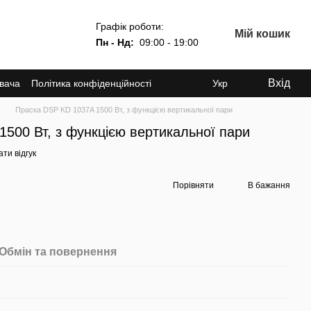
Графік роботи:
Мій кошик
Пн - Нд:
09:00 - 19:00
Вхід
увача
Політика конфіденційності
Укр
Праска DSP KD 1037A 1500 Вт, з функцією вертикальної пари
500 Вт, з функцією вертикальної пари
ти відгук
Порівняти
В бажання
Обмін та повернення