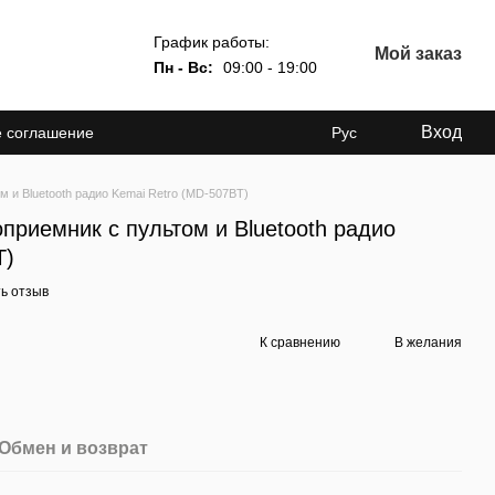
График работы:
Мой заказ
Пн - Вс:
09:00 - 19:00
Вход
е соглашение
Рус
 и Bluetooth радио Kemai Retro (MD-507BT)
приемник с пультом и Bluetooth радио
T)
ь отзыв
К сравнению
В желания
Обмен и возврат