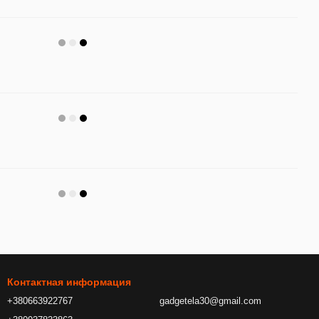
Контактная информация
+380663922767
gadgetela30@gmail.com