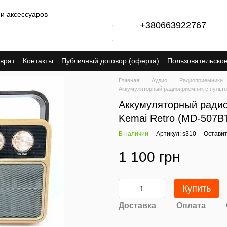
 и аксессуаров
+380663922767
врат
Контакты
Публичный договор (оферта)
Пользовательско
Главная
Аудио
Радиоприемники
Аккумуляторный радиоприемник с пультом
Аккумуляторный радио
Kemai Retro (MD-507B
В наличии
Артикул: s310
Оставит
1 100 грн
Купить
Доставка
Оплата