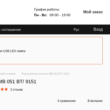
График работы:
Мой заказ
Пн - Вс:
09:00 - 19:00
Вход
е соглашение
Рус
ая USB LED лампа
ooth колонки
Портативная колонка MB 051 BT/ 9151
MB 051 BT/ 9151
2 отзыва
К сравнению
В желания