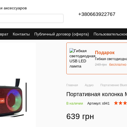
 и аксессуаров
+380663922767
врат
Контакты
Публичный договор (оферта)
Пользовательско
Подарок
Гибкая светодиодн
249 грн
бесплатно
Главная
Аудио
Портативние Bluet
Портативная колонка 
В наличии
Артикул: s941
639 грн