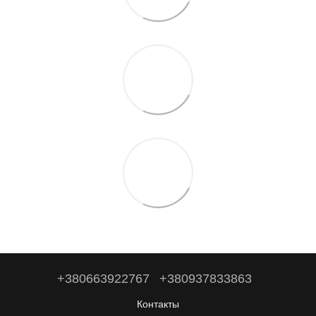
+380663922767
+380937833863
Контакты