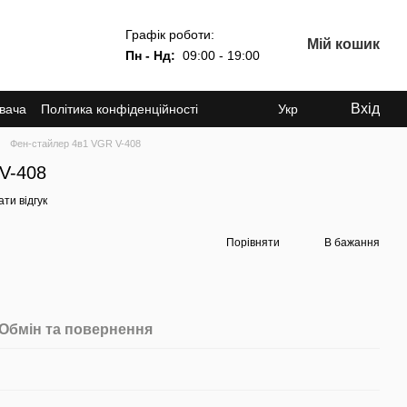
Графік роботи:
Мій кошик
Пн - Нд:
09:00 - 19:00
Вхід
увача
Політика конфіденційності
Укр
Фен-стайлер 4в1 VGR V-408
V-408
ти відгук
Порівняти
В бажання
Обмін та повернення