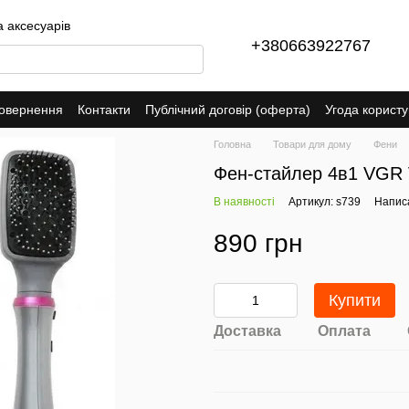
а аксесуарів
+380663922767
повернення
Контакти
Публічний договір (оферта)
Угода корист
Головна
Товари для дому
Фени
Фен-стайлер 4в1 VGR 
В наявності
Артикул: s739
Написа
890 грн
Купити
Доставка
Оплата