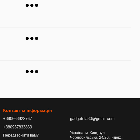
Контактна інформація
+380663922767
gadgetela30@gmail.com
+380937833863
Україна, м. Київ, вул.
Передзвонити вам?
Чорнобильська, 24/26, індекс: