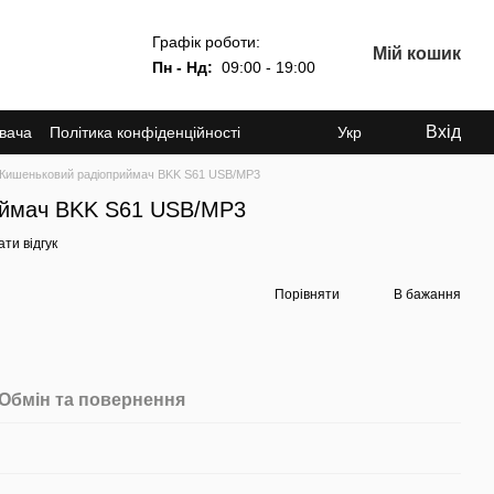
Графік роботи:
Мій кошик
Пн - Нд:
09:00 - 19:00
Вхід
увача
Політика конфіденційності
Укр
Кишеньковий радіоприймач BKK S61 USB/MP3
иймач BKK S61 USB/MP3
ти відгук
Порівняти
В бажання
Обмін та повернення