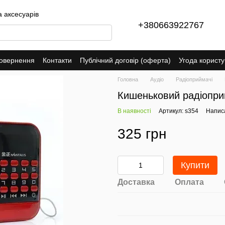
а аксесуарів
+380663922767
повернення
Контакти
Публічний договір (оферта)
Угода корист
Головна
Аудіо
Радіоприймачі
Кишеньковий радіопр
В наявності
Артикул: s354
Написа
325 грн
Купити
Доставка
Оплата