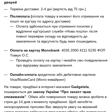
дверей
Терміни доставки: 2-4 дні (вартість від 75 грн.)
Післяплата (
оплата товару в момент його отримання на
пошті чи кур'єру по адресу доставки)
Оплата здійснюється при отриманні посилки у
відділенні кур'єрської служби «Нова пошта» після
повної перевірки складу на відповідність до
замовлення та відсутність будь яких пошкоджень.
Оплата на картку Monobank
:
4035 2000 4211 5235
ФОП
Товкун О.С.
Проведіть оплату на картку і чекайте смс-повідомлення
про відправку вашого замовлення.
Онлайн-оплата
кредитною або дебетовою карткою
Visa/MasteCard (Mono-еквайринг)
На товари, придбані в інтернет-магазині
Gadgetela
,
поширюється дія
закону України
“Про захист прав
споживачів”
. Обмін або повернення товару можна зробити в
строк до 14 днів з моменту придбання. Щоб запобігти
непорозумінню просимо Вас звернути увагу на вказаний
нижче порядок здійснення процедури обміну або повернення