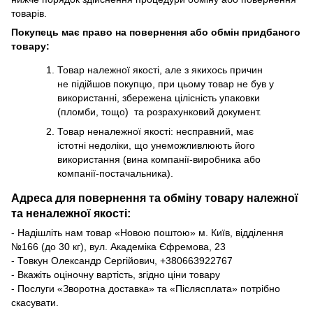
товарів.
Покупець має право на повернення або обмін придбаного
товару:
Товар належної якості, але з якихось причин
не підійшов покупцю, при цьому товар не був у
використанні, збережена цілісність упаковки
(пломби, тощо) та розрахунковий документ.
Товар неналежної якості: несправний, має
істотні недоліки, що унеможливлюють його
використання (вина компанії-виробника або
компанії-постачальника).
Адреса для повернення та обміну товару належної
та неналежної якості:
- Надішліть нам товар «Новою поштою» м. Київ, відділення
№166 (до 30 кг), вул. Академіка Єфремова, 23
- Товкун Олександр Сергійович,
+38
0663922767
- Вкажіть оціночну вартість, згідно ціни товару
- Послуги «Зворотна доставка» та «Післясплата» потрібно
скасувати.