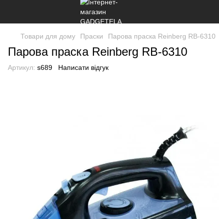
Товари для дому
Праски
Парова праска Reinberg RB-6310
Парова праска Reinberg RB-6310
Артикул:
s689
Написати відгук