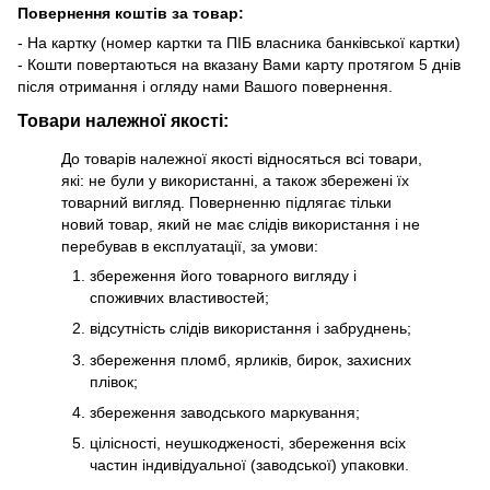
Повернення коштів за товар:
- На картку (номер картки та ПІБ власника банківської картки)
- Кошти повертаються на вказану Вами карту протягом 5 днів
після отримання і огляду нами Вашого повернення.
Товари належної якості:
До товарів належної якості відносяться всі товари,
які: не були у використанні, а також збережені їх
товарний вигляд. Поверненню підлягає тільки
новий товар, який не має слідів використання і не
перебував в експлуатації, за умови:
збереження його товарного вигляду і
споживчих властивостей;
відсутність слідів використання і забруднень;
збереження пломб, ярликів, бирок, захисних
плівок;
збереження заводського маркування;
цілісності, неушкодженості, збереження всіх
частин індивідуальної (заводської) упаковки.