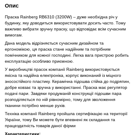
Опис
Праска Rainberg RB6310 (3200W) – дуже необхідна річ у
будинку, яку доводиться використовувати досить часто. Тому
важливо вибрати зручну праску, що відповідає всім сучасним
вимогам.
Дана модель відрізняється сучасним дизайном та
ергономікою, ця праска стане надійним та потрібним
помічником для кожної господині. Легка вага пристрою робить
експлуатацію особливо приємною.
У виробництві прасок компанії Rainberg використовується
якісна та надійна електроніка, корпус виконаний із міцного
зносостійкого пластику. Керамічна підошва стійка до подряпин,
добре ковзає та зручна у використанні. Праска має регулятор
подачі пари. Завдяки продуманій конструкції підошви пара
розподіляється по ній рівномірно, тому для зволоження
тканини потрібно менше рухів.
Техніка компанії Rainberg пройшла сертифікацію на території
України, тому Ви можете бути впевнені як складання та
працездатність товарів даної фірми
Характеристики: