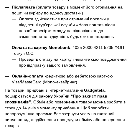
Післяплата (
оплата товару в момент його отримання на
пошті чи кур'єру по адресу доставки)
Оплата здійснюється при отриманні посилки у
відділенні кур'єрської служби «Нова пошта» після
повної перевірки складу на відповідність до
замовлення та відсутність будь яких пошкоджень.
Оплата на картку Monobank
:
4035 2000 4211 5235
ФОП
Товкун О.С.
Проведіть оплату на картку і чекайте смс-повідомлення
про відправку вашого замовлення.
Онлайн-оплата
кредитною або дебетовою карткою
Visa/MasteCard (Mono-еквайринг)
На товари, придбані в інтернет-магазині
Gadgetela
,
поширюється дія
закону України
“Про захист прав
споживачів”
. Обмін або повернення товару можна зробити в
строк до 14 днів з моменту придбання. Щоб запобігти
непорозумінню просимо Вас звернути увагу на вказаний
нижче порядок здійснення процедури обміну або повернення
товарів.