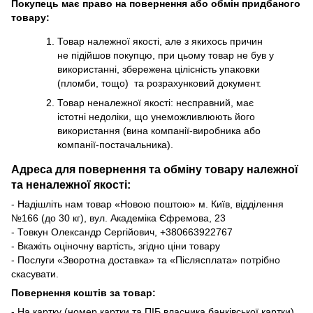
Покупець має право на повернення або обмін придбаного
товару:
Товар належної якості, але з якихось причин
не підійшов покупцю, при цьому товар не був у
використанні, збережена цілісність упаковки
(пломби, тощо) та розрахунковий документ.
Товар неналежної якості: несправний, має
істотні недоліки, що унеможливлюють його
використання (вина компанії-виробника або
компанії-постачальника).
Адреса для повернення та обміну товару належної
та неналежної якості:
- Надішліть нам товар «Новою поштою» м. Київ, відділення
№166 (до 30 кг), вул. Академіка Єфремова, 23
- Товкун Олександр Сергійович,
+38
0663922767
- Вкажіть оціночну вартість, згідно ціни товару
- Послуги «Зворотна доставка» та «Післясплата» потрібно
скасувати.
Повернення коштів за товар:
- На картку (номер картки та ПІБ власника банківської картки)