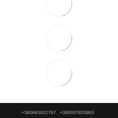
+380663922767
+380937833863