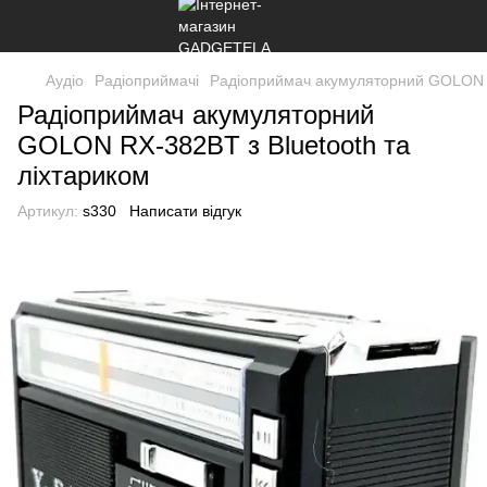
Аудіо
Радіоприймачі
Радіоприймач акумуляторний GOLON R
Радіоприймач акумуляторний
GOLON RX-382BT з Bluetooth та
ліхтариком
Артикул:
s330
Написати відгук