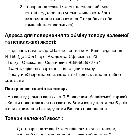
Товар неналежної якості: несправний, має
істотні недоліки, що унеможливлюють його
використання (вина компанії-виробника або
компанії-постачальника).
Адреса для повернення та обміну товару належної
та неналежної якості:
- Надішліть нам товар «Новою поштою» м. Київ, відділення
№166 (до 30 кг), вул. Академіка Єфремова, 23
- Товкун Олександр Сергійович,
+38
0663922767
- Вкажіть оціночну вартість, згідно ціни товару
- Послуги «Зворотна доставка» та «Післясплата» потрібно
скасувати.
Повернення коштів за товар:
- На картку (номер картки та ПІБ власника банківської картки)
- Кошти повертаються на вказану Вами карту протягом 5 днів
після отримання і огляду нами Вашого повернення.
Товари належної якості:
До товарів належної якості відносяться всі товари,
які: не були у використанні, а також збережені їх