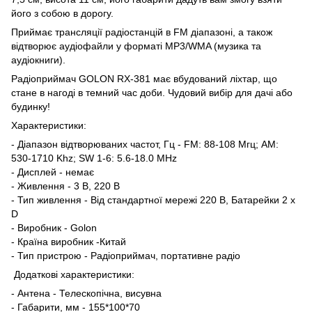
його з собою в дорогу.
Приймає трансляції радіостанцій в FM діапазоні, а також
відтворює аудіофайли у форматі MP3/WMA (музика та
аудіокниги).
Радіоприймач GOLON RX-381 має вбудований ліхтар, що
стане в нагоді в темний час доби. Чудовий вибір для дачі або
будинку!
Характеристики:
- Діапазон відтворюваних частот, Гц - FM: 88-108 Мгц; AM:
530-1710 Khz; SW 1-6: 5.6-18.0 MHz
- Дисплей - немає
- Живлення - 3 В, 220 В
- Тип живлення - Від стандартної мережі 220 В, Батарейки 2 х
D
- Виробник - Golon
- Країна виробник -Китай
- Тип пристрою - Радіоприймач, портативне радіо
Додаткові характеристики:
- Антена - Телескопічна, висувна
- Габарити, мм - 155*100*70