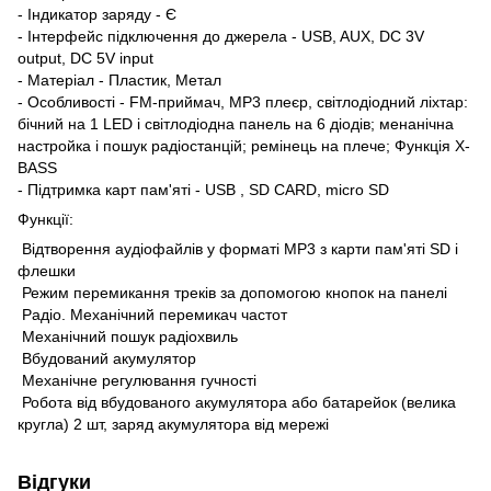
- Індикатор заряду - Є
- Інтерфейс підключення до джерела - USB, AUX, DC 3V
output, DC 5V input
- Матеріал - Пластик, Метал
- Особливості - FM-приймач, МР3 плеєр, світлодіодний ліхтар:
бічний на 1 LED і світлодіодна панель на 6 діодів; менанічна
настройка і пошук радіостанцій; ремінець на плече; Функція X-
BASS
- Підтримка карт пам'яті - USB , SD CARD, micro SD
Функції:
Відтворення аудіофайлів у форматі MP3 з карти пам'яті SD і
флешки
Режим перемикання треків за допомогою кнопок на панелі
Радіо. Механічний перемикач частот
Механічний пошук радіохвиль
Вбудований акумулятор
Механічне регулювання гучності
Робота від вбудованого акумулятора або батарейок (велика
кругла) 2 шт, заряд акумулятора від мережі
Відгуки