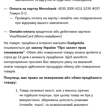
Оплата на картку Monobank
:
4035 2000 4211 5235
ФОП
Товкун О.С.
Проведіть оплату на картку і чекайте смс-повідомлення
про відправку вашого замовлення.
Онлайн-оплата
кредитною або дебетовою карткою
Visa/MasteCard (Mono-еквайринг)
На товари, придбані в інтернет-магазині
Gadgetela
,
поширюється дія
закону України
“Про захист прав
споживачів”
. Обмін або повернення товару можна зробити в
строк до 14 днів з моменту придбання. Щоб запобігти
непорозумінню просимо Вас звернути увагу на вказаний
нижче порядок здійснення процедури обміну або повернення
товарів.
Покупець має право на повернення або обмін придбаного
товару:
Товар належної якості, але з якихось причин
не підійшов покупцю, при цьому товар не був у
використанні, збережена цілісність упаковки
(пломби, тощо) та розрахунковий документ.