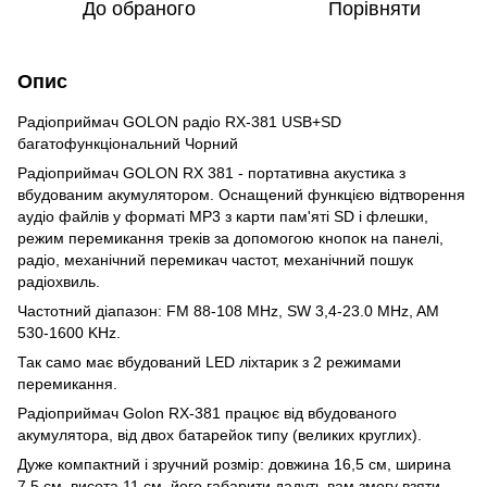
До обраного
Порівняти
Опис
Радіоприймач GOLON радіо RX-381 USB+SD
багатофункціональний Чорний
Радіоприймач GOLON RX 381 - портативна акустика з
вбудованим акумулятором. Оснащений функцією відтворення
аудіо файлів у форматі MP3 з карти пам'яті SD і флешки,
режим перемикання треків за допомогою кнопок на панелі,
радіо, механічний перемикач частот, механічний пошук
радіохвиль.
Частотний діапазон: FM 88-108 MHz, SW 3,4-23.0 MHz, AM
530-1600 KHz.
Так само має вбудований LED ліхтарик з 2 режимами
перемикання.
Радіоприймач Golon RX-381 працює від вбудованого
акумулятора, від двох батарейок типу (великих круглих).
Дуже компактний і зручний розмір: довжина 16,5 см, ширина
7,5 см, висота 11 см, його габарити дадуть вам змогу взяти