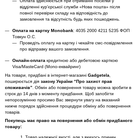
Оплата здійснюється при отриманні посилки у
відділенні кур'єрської служби «Нова пошта» після
повної перевірки складу на відповідність до
замовлення та відсутність будь яких пошкоджень.
Оплата на картку Monobank
:
4035 2000 4211 5235
ФОП
Товкун О.С.
Проведіть оплату на картку і чекайте смс-повідомлення
про відправку вашого замовлення.
Онлайн-оплата
кредитною або дебетовою карткою
Visa/MasteCard (Mono-еквайринг)
На товари, придбані в інтернет-магазині
Gadgetela
,
поширюється дія
закону України
“Про захист прав
споживачів”
. Обмін або повернення товару можна зробити в
строк до 14 днів з моменту придбання. Щоб запобігти
непорозумінню просимо Вас звернути увагу на вказаний
нижче порядок здійснення процедури обміну або повернення
товарів.
Покупець має право на повернення або обмін придбаного
товару:
Товар належної якості, але з якихось причин