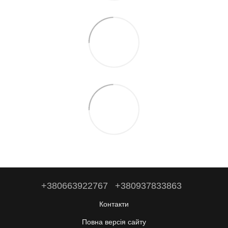
+380663922767
+380937833863
Контакти
Повна версія сайту