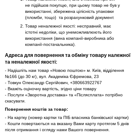
не підійшов покупцю, при цьому товар не був у
використанні, збережена цілісність упаковки
(пломби, тощо) та розрахунковий документ.
Товар неналежної якості: несправний, має
істотні недоліки, що унеможливлюють його
використання (вина компанії-виробника або
компанії-постачальника).
Адреса для повернення та обміну товару належної
та неналежної якості:
- Надішліть нам товар «Новою поштою» м. Київ, відділення
№166 (до 30 кг), вул. Академіка Єфремова, 23
- Товкун Олександр Сергійович,
+38
0663922767
- Вкажіть оціночну вартість, згідно ціни товару
- Послуги «Зворотна доставка» та «Післясплата» потрібно
скасувати.
Повернення коштів за товар:
- На картку (номер картки та ПІБ власника банківської картки)
- Кошти повертаються на вказану Вами карту протягом 5 днів
після отримання і огляду нами Вашого повернення.