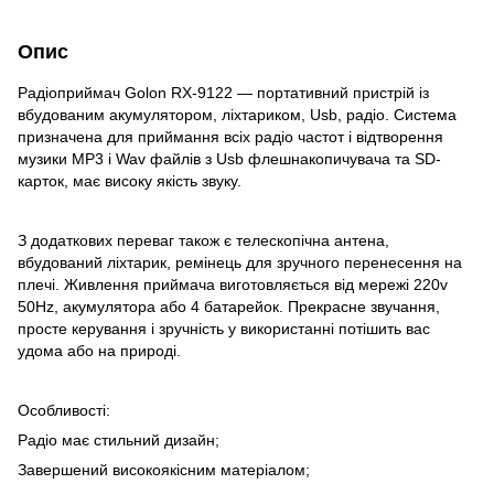
Опис
Радіоприймач Golon RX-9122 — портативний пристрій із
вбудованим акумулятором, ліхтариком, Usb, радіо. Система
призначена для приймання всіх радіо частот і відтворення
музики MP3 і Wav файлів з Usb флешнакопичувача та SD-
карток, має високу якість звуку.
З додаткових переваг також є телескопічна антена,
вбудований ліхтарик, ремінець для зручного перенесення на
плечі. Живлення приймача виготовляється від мережі 220v
50Hz, акумулятора або 4 батарейок. Прекрасне звучання,
просте керування і зручність у використанні потішить вас
удома або на природі.
Особливості:
Радіо має стильний дизайн;
Завершений високоякісним матеріалом;