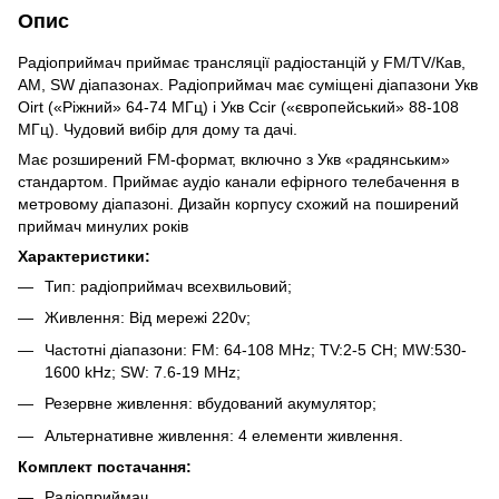
Опис
Радіоприймач приймає трансляції радіостанцій у FM/TV/Кав,
AM, SW діапазонах. Радіоприймач має суміщені діапазони Укв
Oirt («Ріжний» 64-74 МГц) і Укв Ccir («європейський» 88-108
МГц). Чудовий вибір для дому та дачі.
Має розширений FM-формат, включно з Укв «радянським»
стандартом. Приймає аудіо канали ефірного телебачення в
метровому діапазоні. Дизайн корпусу схожий на поширений
приймач минулих років
Характеристики:
Тип: радіоприймач всехвильовий;
Живлення: Від мережі 220v;
Частотні діапазони: FM: 64-108 MHz; TV:2-5 CH; MW:530-
1600 kHz; SW: 7.6-19 MHz;
Резервне живлення: вбудований акумулятор;
Альтернативне живлення: 4 елементи живлення.
Комплект постачання:
Радіоприймач