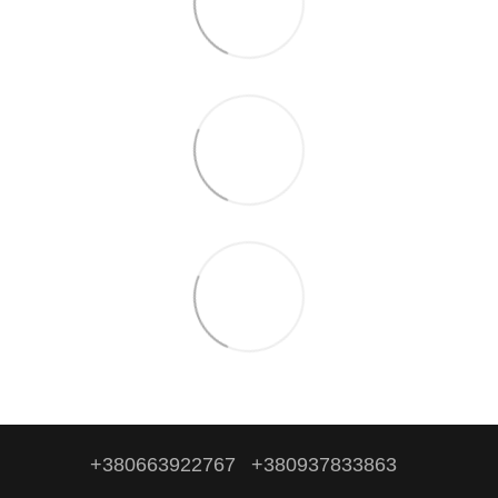
+380663922767
+380937833863