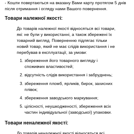
- Кошти повертаються на вказану Вами карту протягом 5 днів
після отримання і огляду нами Вашого повернення.
Товари належної якості:
До товарів належної якості відносяться всі товари,
які: не були у використанні, а також збережені їх
товарний вигляд. Поверненню підлягає тільки
новий товар, який не має слідів використання і не
перебував в експлуатації, за умови:
збереження його товарного вигляду і
споживчих властивостей;
відсутність слідів використання і забруднень;
збереження пломб, ярликів, бирок, захисних
плівок;
збереження заводського маркування;
цілісності, неушкодженості, збереження всіх
частин індивідуальної (заводської) упаковки.
Товари неналежної якості:
До товарів неналежної якості відносяться всі