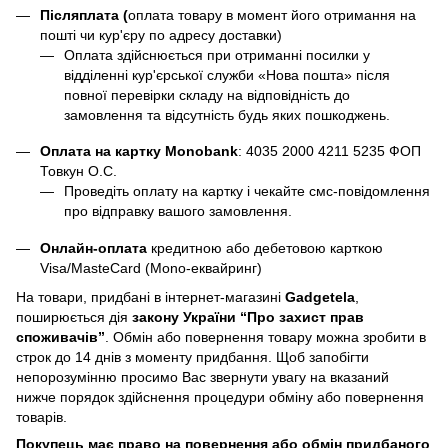
Післяплата (
оплата товару в момент його отримання на
пошті чи кур'єру по адресу доставки)
Оплата здійснюється при отриманні посилки у
відділенні кур'єрської служби «Нова пошта» після
повної перевірки складу на відповідність до
замовлення та відсутність будь яких пошкоджень.
Оплата на картку Monobank
:
4035 2000 4211 5235
ФОП
Товкун О.С.
Проведіть оплату на картку і чекайте смс-повідомлення
про відправку вашого замовлення.
Онлайн-оплата
кредитною або дебетовою карткою
Visa/MasteCard (Mono-еквайринг)
На товари, придбані в інтернет-магазині
Gadgetela
,
поширюється дія
закону України
“Про захист прав
споживачів”
. Обмін або повернення товару можна зробити в
строк до 14 днів з моменту придбання. Щоб запобігти
непорозумінню просимо Вас звернути увагу на вказаний
нижче порядок здійснення процедури обміну або повернення
товарів.
Покупець має право на повернення або обмін придбаного