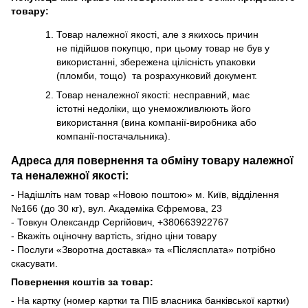
товару:
Товар належної якості, але з якихось причин
не підійшов покупцю, при цьому товар не був у
використанні, збережена цілісність упаковки
(пломби, тощо) та розрахунковий документ.
Товар неналежної якості: несправний, має
істотні недоліки, що унеможливлюють його
використання (вина компанії-виробника або
компанії-постачальника).
Адреса для повернення та обміну товару належної
та неналежної якості:
- Надішліть нам товар «Новою поштою» м. Київ, відділення
№166 (до 30 кг), вул. Академіка Єфремова, 23
- Товкун Олександр Сергійович,
+38
0663922767
- Вкажіть оціночну вартість, згідно ціни товару
- Послуги «Зворотна доставка» та «Післясплата» потрібно
скасувати.
Повернення коштів за товар:
- На картку (номер картки та ПІБ власника банківської картки)