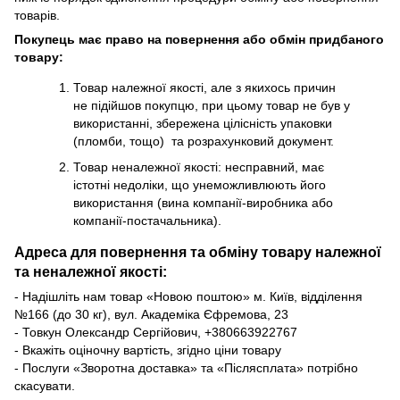
товарів.
Покупець має право на повернення або обмін придбаного
товару:
Товар належної якості, але з якихось причин
не підійшов покупцю, при цьому товар не був у
використанні, збережена цілісність упаковки
(пломби, тощо) та розрахунковий документ.
Товар неналежної якості: несправний, має
істотні недоліки, що унеможливлюють його
використання (вина компанії-виробника або
компанії-постачальника).
Адреса для повернення та обміну товару належної
та неналежної якості:
- Надішліть нам товар «Новою поштою» м. Київ, відділення
№166 (до 30 кг), вул. Академіка Єфремова, 23
- Товкун Олександр Сергійович,
+38
0663922767
- Вкажіть оціночну вартість, згідно ціни товару
- Послуги «Зворотна доставка» та «Післясплата» потрібно
скасувати.