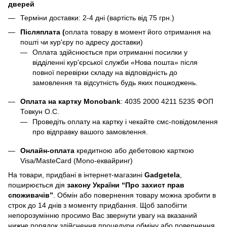
дверей
Терміни доставки: 2-4 дні (вартість від 75 грн.)
Післяплата (
оплата товару в момент його отримання на
пошті чи кур'єру по адресу доставки)
Оплата здійснюється при отриманні посилки у
відділенні кур'єрської служби «Нова пошта» після
повної перевірки складу на відповідність до
замовлення та відсутність будь яких пошкоджень.
Оплата на картку Monobank
:
4035 2000 4211 5235
ФОП
Товкун О.С.
Проведіть оплату на картку і чекайте смс-повідомлення
про відправку вашого замовлення.
Онлайн-оплата
кредитною або дебетовою карткою
Visa/MasteCard (Mono-еквайринг)
На товари, придбані в інтернет-магазині
Gadgetela
,
поширюється дія
закону України
“Про захист прав
споживачів”
. Обмін або повернення товару можна зробити в
строк до 14 днів з моменту придбання. Щоб запобігти
непорозумінню просимо Вас звернути увагу на вказаний
нижче порядок здійснення процедури обміну або повернення