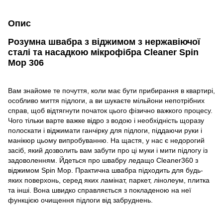
Опис
Розумна швабра з віджимом з нержавіючої
сталі та насадкою мікрофібра Cleaner Spin
Mop 306
Вам знайоме те почуття, коли має бути прибирання в квартирі,
особливо миття підлоги, а ви шукаєте мільйони непотрібних
справ, щоб відтягнути початок цього фізично важкого процесу.
Чого тільки варте важке відро з водою і необхідність щоразу
полоскати і віджимати ганчірку для підлоги, піддаючи руки і
манікюр цьому випробуванню. На щастя, у нас є недорогий
засіб, який дозволить вам забути про ці муки і мити підлогу із
задоволенням. Йдеться про швабру ледащо Cleaner360 з
віджимом Spin Mop. Практична швабра підходить для будь-
яких поверхонь, серед яких ламінат, паркет, лінолеум, плитка
та інші. Вона швидко справляється з покладеною на неї
функцією очищення підлоги від забруднень.