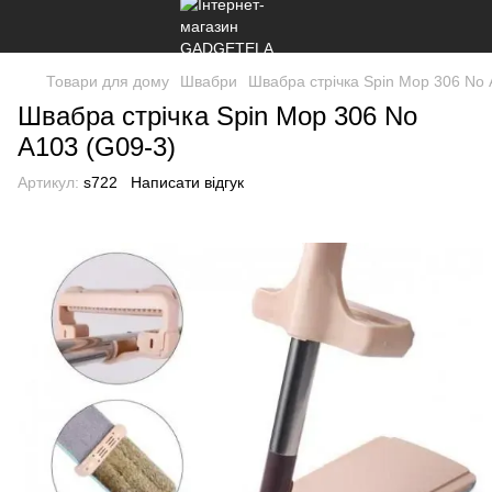
Товари для дому
Швабри
Швабра стрічка Spin Mop 306 No 
Швабра стрічка Spin Mop 306 No
А103 (G09-3)
Артикул:
s722
Написати відгук