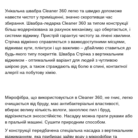
Унікальна швабра Cleaner 360 легко та швидко допоможе
навести чистот у приміщенні, значно скоротивши час
збирання. Швабра-ледарка Cleaner 360 за типом конструкції
більш модернізована за рахунок механізму, що обертається, і
системи віджиму. Пристрій гарантує чистоту за лічені хвилини.
Стрічка відмінно справляється з важкодоступними місцями,
відмиває кути, плінтуси і що важливо – дбайливо ставиться до
будь-якого типу покриттів. Швабра Стрічка з вертикальним
віджимом - оптимальний варіант для людей з чутливою
шкірою рук, а також страждають від болю в спині, контактної
алергії на побутову хімію.
Мікрофібра, що використовується в Cleaner 360, не гниє, легко
очищається від бруду, має антибактеріальні властивості,
вбирає велику кількість вологи, захоплює пил і бруд,
відрізняється зносостійкістю. Насадку можна прати руками або
в пральній машині. Сушити природним способом.
У конструкції передбачена спеціальна насадка з вертикальним
віджиманням, яка прибирає зайву воду з мікрофібри та