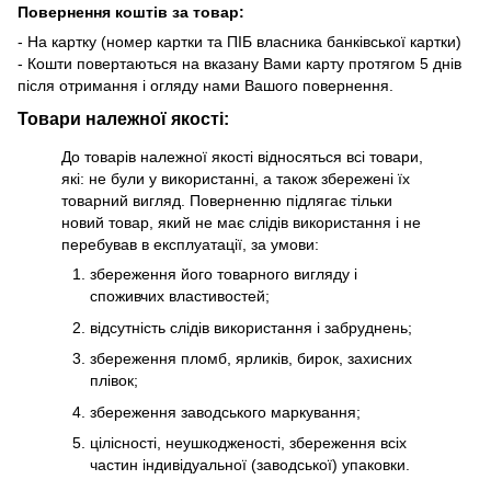
Повернення коштів за товар:
- На картку (номер картки та ПІБ власника банківської картки)
- Кошти повертаються на вказану Вами карту протягом 5 днів
після отримання і огляду нами Вашого повернення.
Товари належної якості:
До товарів належної якості відносяться всі товари,
які: не були у використанні, а також збережені їх
товарний вигляд. Поверненню підлягає тільки
новий товар, який не має слідів використання і не
перебував в експлуатації, за умови:
збереження його товарного вигляду і
споживчих властивостей;
відсутність слідів використання і забруднень;
збереження пломб, ярликів, бирок, захисних
плівок;
збереження заводського маркування;
цілісності, неушкодженості, збереження всіх
частин індивідуальної (заводської) упаковки.