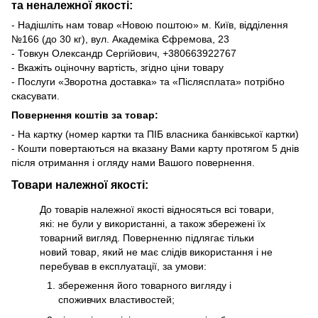
та неналежної якості:
- Надішліть нам товар «Новою поштою» м. Київ, відділення
№166 (до 30 кг), вул. Академіка Єфремова, 23
- Товкун Олександр Сергійович,
+38
0663922767
- Вкажіть оціночну вартість, згідно ціни товару
- Послуги «Зворотна доставка» та «Післясплата» потрібно
скасувати.
Повернення коштів за товар:
- На картку (номер картки та ПІБ власника банківської картки)
- Кошти повертаються на вказану Вами карту протягом 5 днів
після отримання і огляду нами Вашого повернення.
Товари належної якості:
До товарів належної якості відносяться всі товари,
які: не були у використанні, а також збережені їх
товарний вигляд. Поверненню підлягає тільки
новий товар, який не має слідів використання і не
перебував в експлуатації, за умови:
збереження його товарного вигляду і
споживчих властивостей;