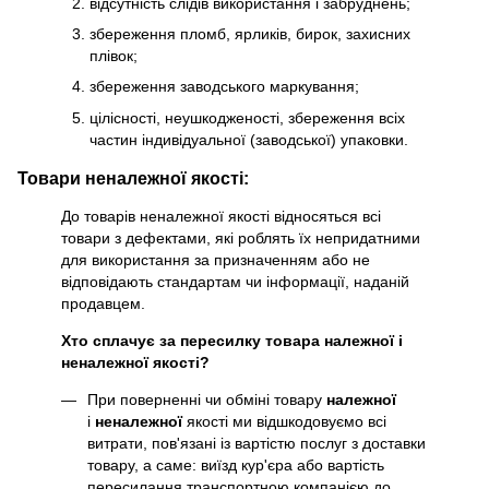
відсутність слідів використання і забруднень;
збереження пломб, ярликів, бирок, захисних
плівок;
збереження заводського маркування;
цілісності, неушкодженості, збереження всіх
частин індивідуальної (заводської) упаковки.
Товари неналежної якості:
До товарів неналежної якості відносяться всі
товари з дефектами, які роблять їх непридатними
для використання за призначенням або не
відповідають стандартам чи інформації, наданій
продавцем.
Хто сплачує за пересилку товара належної і
неналежної якості?
При поверненні чи обміні товару
належної
і
неналежної
якості ми відшкодовуємо всі
витрати, пов'язані із вартістю послуг з доставки
товару, а саме: виїзд кур'єра або вартість
пересилання транспортною компанією до