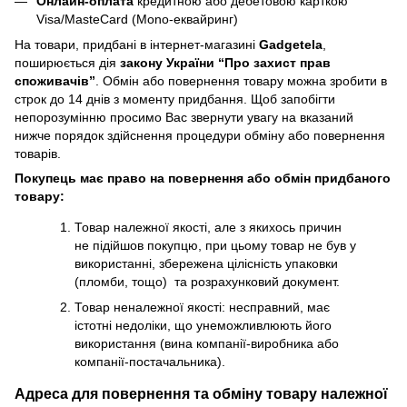
Онлайн-оплата
кредитною або дебетовою карткою
Visa/MasteCard (Mono-еквайринг)
На товари, придбані в інтернет-магазині
Gadgetela
,
поширюється дія
закону України
“Про захист прав
споживачів”
. Обмін або повернення товару можна зробити в
строк до 14 днів з моменту придбання. Щоб запобігти
непорозумінню просимо Вас звернути увагу на вказаний
нижче порядок здійснення процедури обміну або повернення
товарів.
Покупець має право на повернення або обмін придбаного
товару:
Товар належної якості, але з якихось причин
не підійшов покупцю, при цьому товар не був у
використанні, збережена цілісність упаковки
(пломби, тощо) та розрахунковий документ.
Товар неналежної якості: несправний, має
істотні недоліки, що унеможливлюють його
використання (вина компанії-виробника або
компанії-постачальника).
Адреса для повернення та обміну товару належної