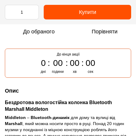
Купити
До обраного
Порівняти
До кінця акції
0
00
00
00
дні
години
хв
сек
Опис
Бездротова вологостійка колонка Bluetooth
Marshall Middleton
Middleton
–
Bluetooth-динамік
для дому та вулиці від
Marshall
, який можна носити просто в руці. Понад 20 годин
музики у поєднанні із міцною конструкцією роблять його
готовим до всього. А зручне керування дозволяє тримати під